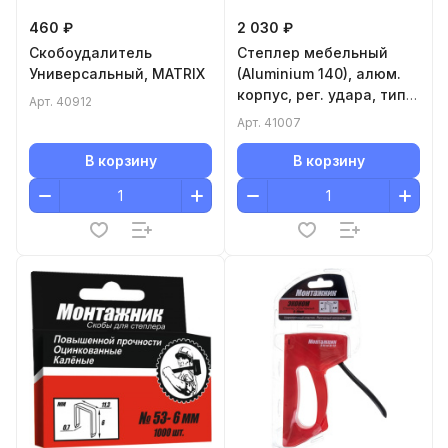
460 ₽
2 030 ₽
Скобоудалитель
Степлер мебельный
Универсальный, MATRIX
(Aluminium 140), алюм.
корпус, рег. удара, тип
Арт.
40912
скобы 140, 300, 6-14 мм
Арт.
41007
В корзину
В корзину