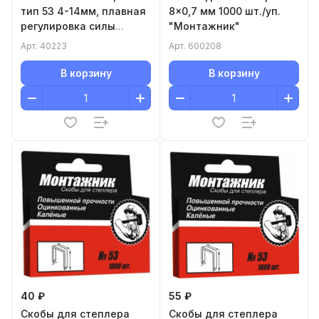
тип 53 4-14мм, плавная
8x0,7 мм 1000 шт./уп.
регулировка силы
"Монтажник"
удара, 2К рукоятка
Арт.
40223
Арт.
600208
В корзину
В корзину
40 ₽
55 ₽
Cкобы для степлера
Cкобы для степлера