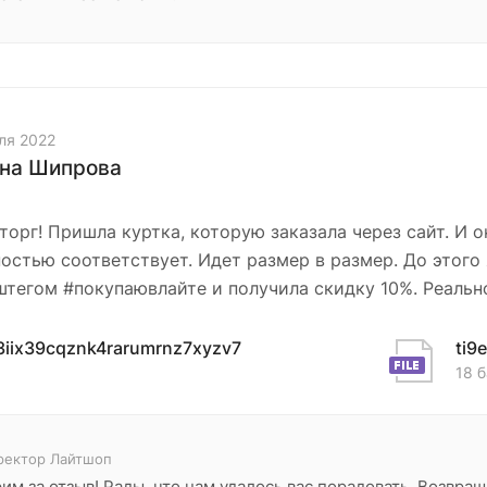
ля 2022
на Шипрова
торг! Пришла куртка, которую заказала через сайт. И о
остью соответствует. Идет размер в размер. До этого
эштегом #покупаювлайте и получила скидку 10%. Реальн
3iix39cqznk4rarumrnz7xyzv7
ti9
18 б
ректор Лайтшоп
им за отзыв! Рады, что нам удалось вас порадовать. Возвра