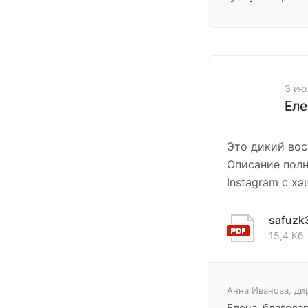
3 ию
Еле
Это дикий вос
Описание полн
Instagram с х
safuzk
15,4 Кб
Анна Иванова, ди
Елена, благодар