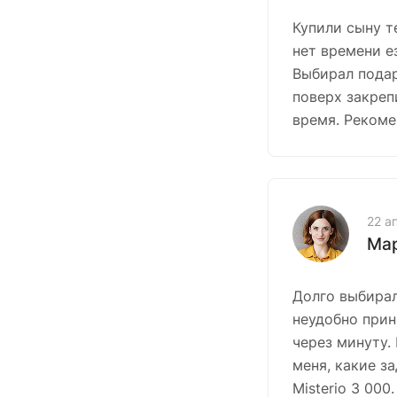
Купили сыну т
нет времени е
Выбирал подар
поверх закреп
время. Рекоме
22 а
Мар
Долго выбирал
неудобно прин
через минуту.
меня, какие з
Misterio 3 00