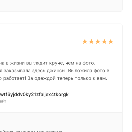
на в жизни выглядит круче, чем на фото.
 я заказывала здесь джинсы. Выложила фото в
о работает! За одеждой теперь только к вам.
ewtf6yjddv0ky21zfaljex4tkorgk
айт
щайтесь за новыми покупками!