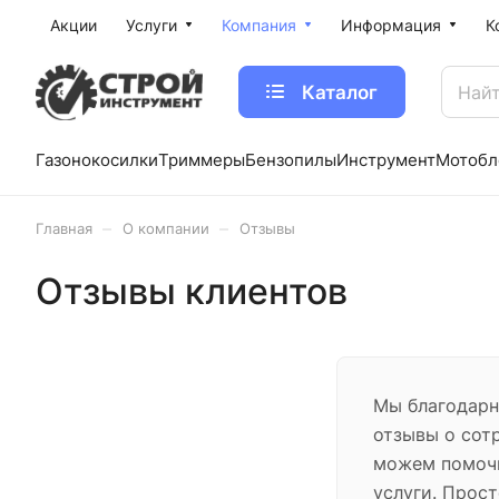
Акции
Услуги
Компания
Информация
К
Каталог
Газонокосилки
Триммеры
Бензопилы
Инструмент
Мотобл
–
–
Главная
О компании
Отзывы
Отзывы клиентов
Мы благодарн
отзывы о сот
можем помочь
услуги. Прост