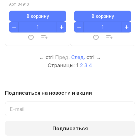
ударные площадки, 235
Арт.
34910
мм 34910
В корзину
В корзину
←
ctrl
Пред.
След.
ctrl
→
Страницы:
1
2
3
4
Подписаться
на новости и акции
Подписаться