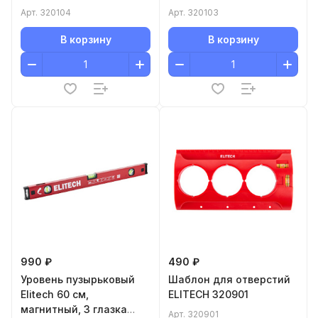
ELITECH
320103
Арт.
320104
Арт.
320103
В корзину
В корзину
990 ₽
490 ₽
Уровень пузырьковый
Шаблон для отверстий
Elitech 60 см,
ELITECH 320901
магнитный, 3 глазка
Арт.
320901