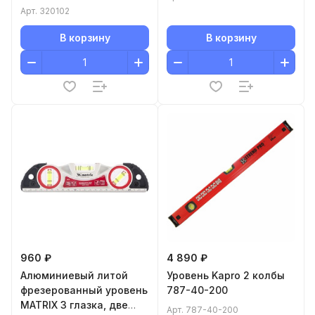
320102
Арт.
320102
В корзину
В корзину
960 ₽
4 890 ₽
Алюминиевый литой
Уровень Kapro 2 колбы
фрезерованный уровень
787-40-200
MATRIX 3 глазка, две
Арт.
787-40-200