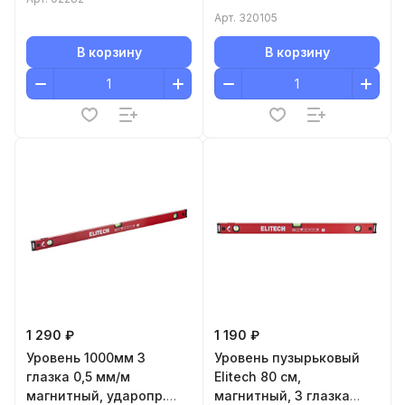
глазок.Погрешность 0,5
Арт.
320105
мм/м.
В корзину
В корзину
1 290 ₽
1 190 ₽
Уровень 1000мм 3
Уровень пузырьковый
глазка 0,5 мм/м
Elitech 80 см,
магнитный, ударопр.
магнитный, 3 глазка