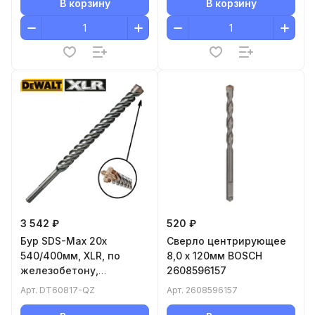
В корзину
В корзину
3 542 ₽
520 ₽
Бур SDS-Max 20x
Сверло центрирующее
540/400мм, XLR, по
8,0 x 120мм BOSCH
железобетону,
2608596157
высокоскоростной,
Арт.
DT60817-QZ
Арт.
2608596157
суперизносостойкий
DT60817-QZ DeWALT