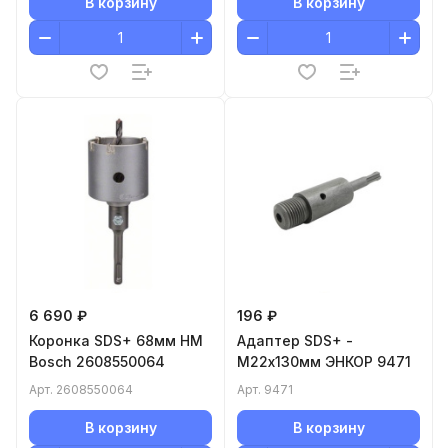
В корзину
В корзину
6 690 ₽
196 ₽
Коронка SDS+ 68мм HM
Адаптер SDS+ -
Bosch 2608550064
М22х130мм ЭНКОР 9471
Арт.
2608550064
Арт.
9471
В корзину
В корзину