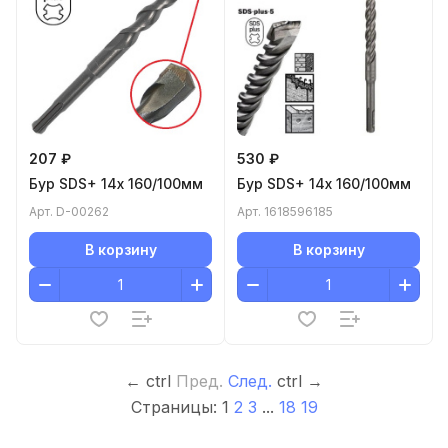
207 ₽
530 ₽
Бур SDS+ 14x 160/100мм
Бур SDS+ 14x 160/100мм
Арт.
D-00262
Арт.
1618596185
В корзину
В корзину
←
ctrl
Пред.
След.
ctrl
→
Страницы:
1
2
3
...
18
19