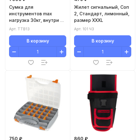
Сумка для
Жилет сигнальный, Соп
инструментов maх
2, Стандарт, лимонный,
нагрузка 30кг, внутри 6,
размер XХХL
снаружи 8 отделов, 15л,
Арт.
TTB13
Арт.
101 ЧЗ
1,03кг TEH TTB13
В корзину
В корзину
750 ₽
860 ₽