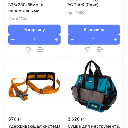
325х280х85мм, с
УС 2 АЖ (Пояс)
переставными
Арт.
89504
ячейками
Арт.
90709
В корзину
В корзину
870 ₽
2 620 ₽
Удерживающая система
Сумка для инструмента,