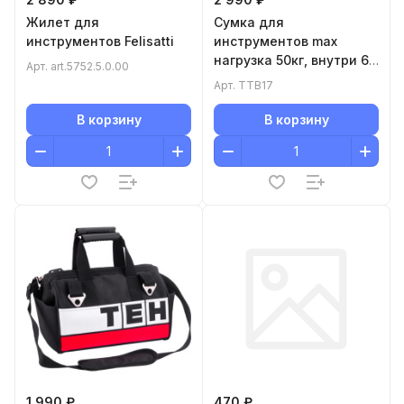
Жилет для
Сумка для
инструментов Felisatti
инструментов maх
нагрузка 50кг, внутри 6,
Арт.
art.5752.5.0.00
снаружи 8 отделов, 25л,
Арт.
TTB17
1,3кг TEH TTB17
В корзину
В корзину
1 990 ₽
470 ₽