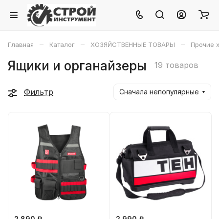
–
–
–
Главная
Каталог
ХОЗЯЙСТВЕННЫЕ ТОВАРЫ
Прочие х
Ящики и органайзеры
19 товаров
Фильтр
Сначала непопулярные
2 890 ₽
2 990 ₽