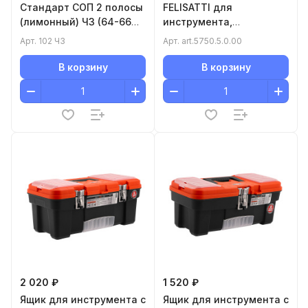
Стандарт СОП 2 полосы
FELISATTI для
(лимонный) ЧЗ (64-66
инструмента,
(XXXXL))
530*300*370 мм
Арт.
102 ЧЗ
Арт.
art.5750.5.0.00
В корзину
В корзину
2 020 ₽
1 520 ₽
Ящик для инструмента с
Ящик для инструмента с