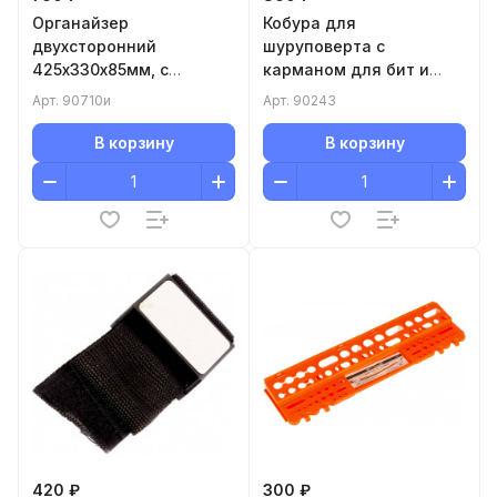
Органайзер
Кобура для
двухсторонний
шуруповерта с
425х330х85мм, с
карманом для бит и
переставными
сверл// Matrix
Арт.
90710и
Арт.
90243
ячейками
В корзину
В корзину
420 ₽
300 ₽