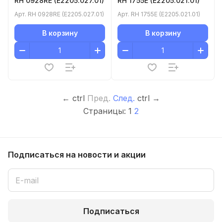
RH 0928RE (E2205.027.01)
RH 1755E (E2205.021.01)
Арт.
RH 0928RE (E2205.027.01)
Арт.
RH 1755E (E2205.021.01)
В корзину
В корзину
←
ctrl
Пред.
След.
ctrl
→
Страницы:
1
2
Подписаться
на новости и акции
Подписаться