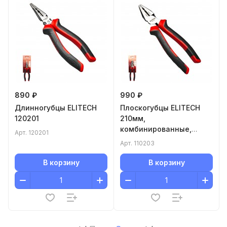
890 ₽
990 ₽
Длинногубцы ELITECH
Плоскогубцы ELITECH
120201
210мм,
комбинированные,
Арт.
120201
CrV,56-62HRC 110203
Арт.
110203
В корзину
В корзину