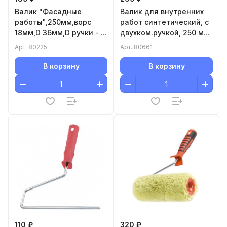
Валик "Фасадные
Валик для внутренних
работы",250мм,ворс
работ синтетический, с
18мм,D 36мм,D ручки - 6
двухком.ручкой, 250 мм,
мм,полиакрил,полиэстер//
ворс 12 мм, D 48 мм, D
Арт.
80225
Арт.
80661
Сибртех
ручки 6 мм, полиакрил
Matrix
В корзину
В корзину
110 ₽
320 ₽