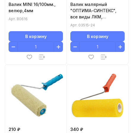
Валик MINI 16/100мм.,
Валик малярный
велюр,4мм
"ОПТИМА-СИНТЕКС",
все виды ЛКМ,
Арт.
80616
полиэстр, ворс 18 мм,
Арт.
03515-24
бюгель 6мм,
40х240мм,Зубр
В корзину
В корзину
210 ₽
340 ₽