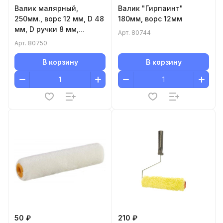
Валик малярный,
Валик "Гирпаинт"
250мм., ворс 12 мм, D 48
180мм, ворс 12мм
мм, D ручки 8 мм,
Арт.
80744
полиакрил Matrix
Арт.
80750
В корзину
В корзину
50 ₽
210 ₽