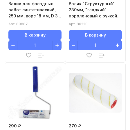
Валик для фасадных
Валик "Структурный"
работ синтетический,
230мм, "гладкий"
250 мм, ворс 18 мм, D 36
поролоновый с ручкой.
мм, D ручки 6 мм,
D-80мм , MATRIX
Арт.
80887
Арт.
80220
полиакрил Matrix
В корзину
В корзину
290 ₽
270 ₽