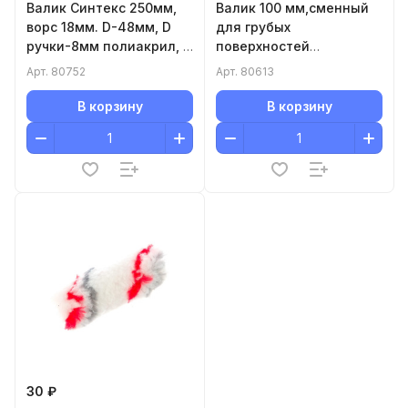
Валик Синтекс 250мм,
Валик 100 мм,сменный
ворс 18мм. D-48мм, D
для грубых
ручки-8мм полиакрил, с
поверхностей
ручкой.
синтетический, ворс
Арт.
80752
Арт.
80613
12мм, D16 мм, Dручки
6мм, полиакрил
В корзину
В корзину
30 ₽