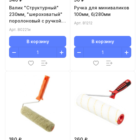
Валик "Структурный"
Ручка для миниваликов
230мм, "шероховатый"
100мм, 6/280мм
поролоновый с ручкой.
Арт.
81212
D-80мм , MATRIX
Арт.
80221и
В корзину
В корзину
180 ₽
260 ₽