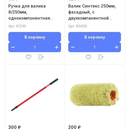
Ручка для валика
Валик Синтекс 250мм,
8/250мм,
фасадный, с
однокомпонентная
двухкомпанентной
рукоятка
рукояткой
Арт.
81245
Арт.
80656
В корзину
В корзину
300 ₽
200 ₽