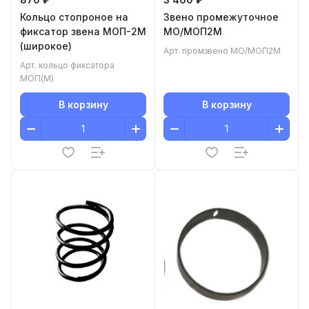
Кольцо стопроное на
Звено промежуточное
фиксатор звена МОП-2М
МО/МОП2М
(широкое)
Арт.
промзвено МО/МОП2М
Арт.
кольцо фиксатора
МОП(М)
В корзину
В корзину