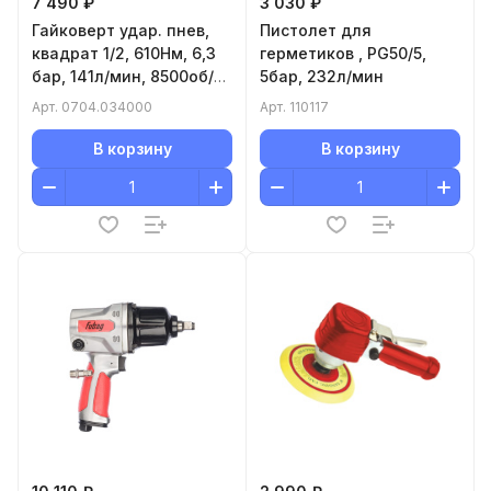
7 490 ₽
3 030 ₽
Гайковерт удар. пнев,
Пистолет для
квадрат 1/2, 610Нм, 6,3
герметиков , PG50/5,
бар, 141л/мин, 8500об/
5бар, 232л/мин
мин, 1,46кг
Арт.
0704.034000
Арт.
110117
В корзину
В корзину