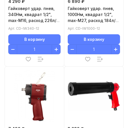
4 290 ₽
6 890 ₽
Гайковерт удар. пнев,
Гайковерт удар. пнев,
340Нм, квадрат 1/2",
1000Нм, квадрат 1/2",
max-М16, расход 226л/
max-М27, расход 184л/
мин, 2,3кг CD-IW340-12
мин, 2,7кг
Арт.
CD-IW340-12
Арт.
CD-IW1000-12
В корзину
В корзину