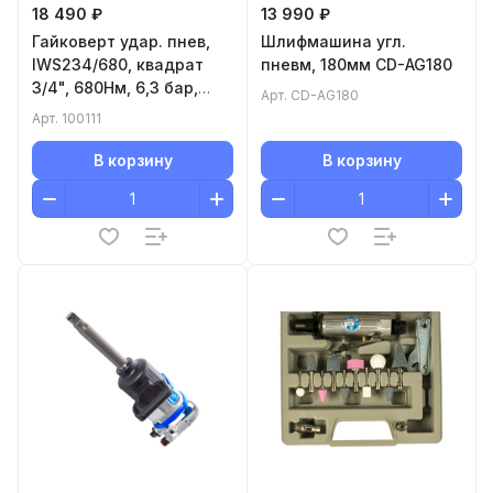
18 490 ₽
13 990 ₽
Гайковерт удар. пнев,
Шлифмашина угл.
IWS234/680, квадрат
пневм, 180мм CD-AG180
3/4", 680Нм, 6,3 бар,
Арт.
CD-AG180
234л/мин, набор
Арт.
100111
В корзину
В корзину