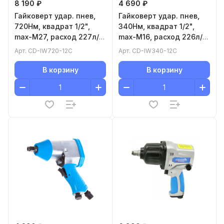
8 190 ₽
4 690 ₽
Гайковерт удар. пнев,
Гайковерт удар. пнев,
720Нм, квадрат 1/2",
340Нм, квадрат 1/2",
max-М27, расход 227л/
max-М16, расход 226л/
мин, 2,9кг, кейс+акс
мин, 2,3кг, кейс+акс
Арт.
CD-IW720-12C
Арт.
CD-IW340-12C
В корзину
В корзину