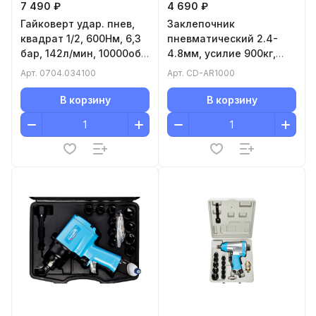
7 490 ₽
4 690 ₽
Гайковерт удар. пнев,
Заклепочник
квадрат 1/2, 600Нм, 6,3
пневматический 2.4-
бар, 142л/мин, 10000об/
4.8мм, усилие 900кг,
мин, 1,3кг
ход-17мм, 6,5атм, вх1/4"
Арт.
0704.034100
Арт.
CD-AR1000
вес 1,7кг CONCORDE
В корзину
В корзину