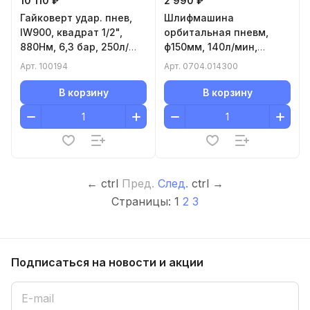
10 110 ₽
2 990 ₽
Гайковерт удар. пнев,
Шлифмашина
IW900, квадрат 1/2",
орбитальная пневм,
880Нм, 6,3 бар, 250л/
ф150мм, 140л/мин,
мин, 3кг
6.3бар, 10000об/мин,
Арт.
100194
Арт.
0704.014300
1.9кг
В корзину
В корзину
←
ctrl
Пред.
След.
ctrl
→
Страницы:
1
2
3
Подписаться
на новости и акции