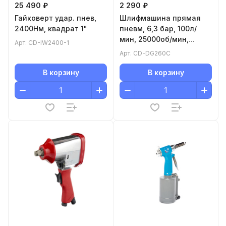
25 490 ₽
2 290 ₽
Гайковерт удар. пнев,
Шлифмашина прямая
2400Нм, квадрат 1"
пневм, 6,3 бар, 100л/
мин, 25000об/мин,
Арт.
CD-IW2400-1
0,88кг + набор насадок
Арт.
CD-DG260C
В корзину
В корзину