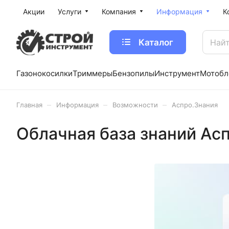
Акции
Услуги
Компания
Информация
К
Каталог
Газонокосилки
Триммеры
Бензопилы
Инструмент
Мотобл
–
–
–
Главная
Информация
Возможности
Аспро.Знания
Облачная база знаний Ас