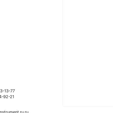
63-13-77
4-92-21
nstrument.ru.ru