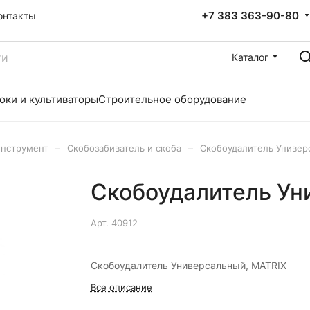
+7 383 363-90-80
онтакты
Каталог
оки и культиваторы
Строительное оборудование
–
–
инструмент
Скобозабиватель и скоба
Скобоудалитель Универ
Скобоудалитель Ун
Арт.
40912
Скобоудалитель Универсальный, MATRIX
Все описание