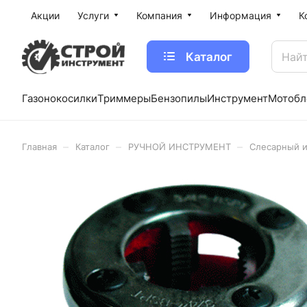
Акции
Услуги
Компания
Информация
К
Каталог
Газонокосилки
Триммеры
Бензопилы
Инструмент
Мотобл
–
–
–
Главная
Каталог
РУЧНОЙ ИНСТРУМЕНТ
Слесарный 