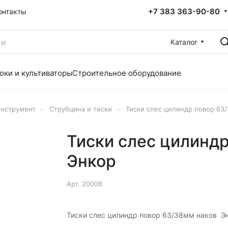
+7 383 363-90-80
онтакты
Каталог
оки и культиваторы
Строительное оборудование
–
–
инструмент
Струбцина и тиски
Тиски слес цилиндр повор 63
Тиски слес цилинд
Энкор
Арт.
20008
Тиски слес цилиндр повор 63/38мм наков Э