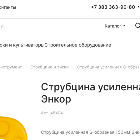
+7 383 363-90-80
онтакты
Каталог
оки и культиваторы
Строительное оборудование
–
–
инструмент
Струбцина и тиски
Струбцина усиленная G-образ
Струбцина усиленн
Энкор
Арт.
48404
Струбцина усиленная G-образная 150мм Энк