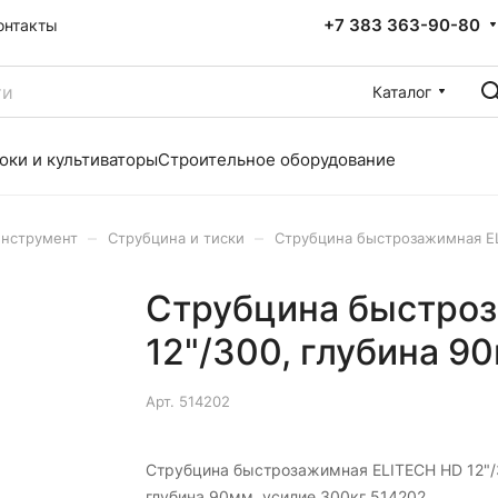
+7 383 363-90-80
онтакты
Каталог
оки и культиваторы
Строительное оборудование
–
–
инструмент
Струбцина и тиски
Струбцина быстрозажимная EL
Струбцина быстро
12"/300, глубина 9
Арт.
514202
Струбцина быстрозажимная ELITECH HD 12"/
глубина 90мм, усилие 300кг 514202