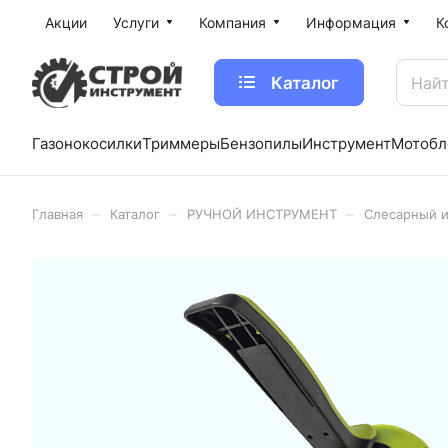
Акции
Услуги
Компания
Информация
К
Каталог
Газонокосилки
Триммеры
Бензопилы
Инструмент
Мотобл
–
–
–
Главная
Каталог
РУЧНОЙ ИНСТРУМЕНТ
Слесарный 