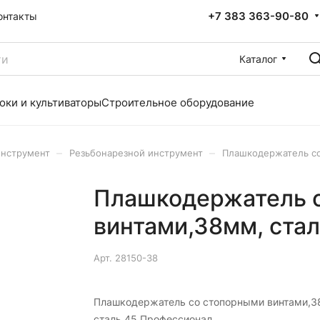
+7 383 363-90-80
онтакты
Каталог
оки и культиваторы
Строительное оборудование
–
–
инструмент
Резьбонарезной инструмент
Плашкодержатель со
Плашкодержатель 
винтами,38мм, ста
Арт.
28150-38
Плашкодержатель со стопорными винтами,3
сталь 45 Профессионал