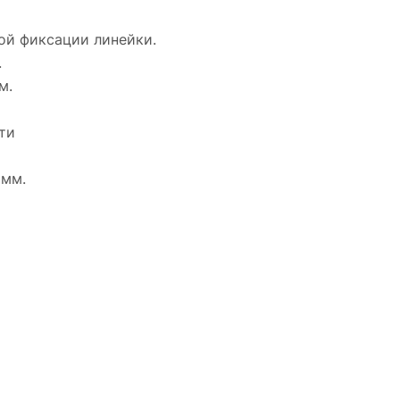
ой фиксации линейки.
.
м.
ти
 мм.