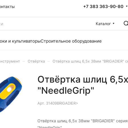
+7 383 363-90-80
онтакты
Каталог
оки и культиваторы
Строительное оборудование
–
–
инструмент
Отвёртка
Отвёртка шлиц 6,5х 38мм "BRIGADIER" с
Отвёртка шлиц 6,5х
"NeedleGrip"
Арт.
31409BRIGADIER>
Отвёртка шлиц 6,5х 38мм "BRIGADIER" серия
"NeedleGrip"